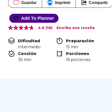
Guardar
Imprimir
Compartir
Add To Planner
4.8
(16)
Escriba una reseña
4.8
de
5
Dificultad
Preparación 
estrellas,
valor
Intermedio
15 min
medio
Cocción 
Porciones
de
valoración.
35 min
16 porciones
Read
16
Reviews.
Enlace
en
la
misma
página.