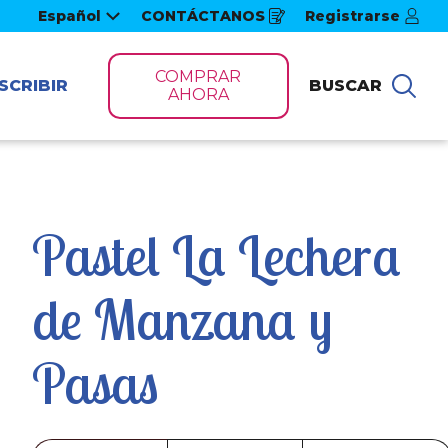
Español
CONTÁCTANOS
Registrarse
Opens
in
a
new
COMPRAR
window
SCRIBIR
BUSCAR
Bus
AHORA
Pastel La Lechera 
de Manzana y 
Pasas