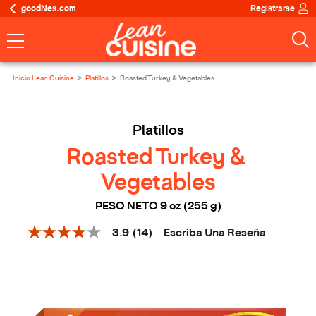
goodNes.com
Registrarse
Inicio Lean Cuisine
Platillos
Roasted Turkey & Vegetables
Platillos
Roasted Turkey & 
Vegetables
PESO NETO 9 oz (255 g)
Escriba Una Reseña
3.9
(14)
3.9
de
5
estrellas,
valor
medio
de