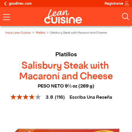
goodNes.com
Registrarse
Inicio Lean Cuisine
Platillos
Salisbury Steak with Macaroni and Cheese
Platillos
Salisbury Steak with 
Macaroni and Cheese
PESO NETO 9½ oz (269 g)
Escriba Una Reseña
3.8
(116)
3.8
de
5
estrellas,
valor
medio
de