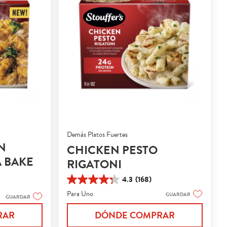
Demás Platos Fuertes
N
CHICKEN PESTO
A BAKE
RIGATONI
4.3
(168)
4.3
de
Para Uno
GUARDAR
GUARDAR
5
estrellas.
DÓNDE COMPRAR
RAR
168