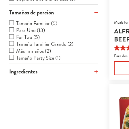
Tamaños de porción
Tamaño Familiar
(5)
Meals for
ALF
Para Uno
(13)
For Two
(5)
BEE
Tamaño Familiar Grande
(2)
Más Tamaños
(2)
4.0
de
Para dos
Tamaño Party Size
(1)
5
estrella
Ingredientes
112
reseña