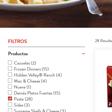
FILTROS
28 Result
Productos
Cazuelas
(2)
Frozen Dinners
(15)
Hidden Valley® Ranch
(4)
Mac & Cheese
(4)
Nueva
(1)
Demás Platos Fuertes
(15)
Pasta
(28)
Sides
(3)
Supreme Shells & Cheese
(3)