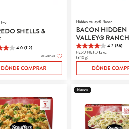
Hidden Valley® Ranch
 Two
BACON HIDDEN
REDO SHELLS &
VALLEY® RANC
F
SHELLS & CHEES
4.2
(56)
4.0
(112)
4.2
PESO NETO 12 oz
de
GUARDAR
(340 g)
5
estrellas.
s.
DÓNDE COMPRAR
DÓNDE COMP
56
reseñas
s
Nueva