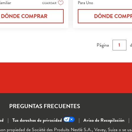
de
amiliar
Para Uno
GUARDAR
5
s.
estrellas.
DÓNDE COMPRAR
DÓNDE COMP
354
s
reseñas
Página
d
PREGUNTAS FRECUENTES
ad
Tus derechos de privacidad
Aviso de Recopilación
io son propiedad de Société des Produits Nestlé S.A., Vevey, Suiza o se u