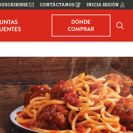
SUSCRIBIRSE
CONTÁCTANOS
INICIA SESIÓN
OPENS
IN
A
NEW
UNTAS
DÓNDE
WINDOW
UENTES
COMPRAR
Bus