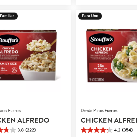
s
Familiar
Para Uno
atos Fuertes
Demás Platos Fuertes
CKEN ALFREDO
CHICKEN ALFR
3.8
(222)
4.2
(354)
4.2