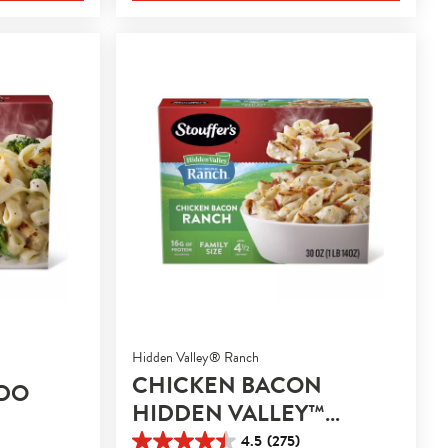
reseñas
Hidden Valley® Ranch
CHICKEN BACON
EDO
HIDDEN VALLEY™
RANCH PASTA
4.5
(275)