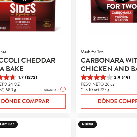
ones
Meals for Two
CCOLI CHEDDAR
CARBONARA WI
A BAKE
CHICKEN AND 
4.7
(1872)
3.9
(49)
3.9
ETO 24 OZ
PESO NETO 26 oz
de
OZ) 680 g
(1 lb 10 oz) 737 g
GUARDAR
5
s.
estrellas.
DÓNDE COMPRAR
DÓNDE COMP
49
s
reseñas
Familiar
Nueva