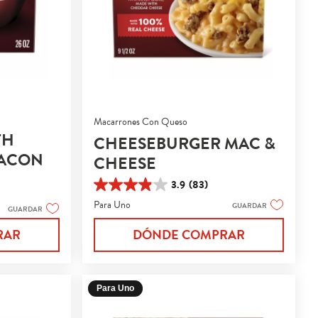
Macarrones Con Queso
TH
CHEESEBURGER MAC &
BACON
CHEESE
3.9
(83)
3.9
de
Para Uno
GUARDAR
GUARDAR
5
estrellas.
DÓNDE COMPRAR
RAR
83
reseñas
Para Uno