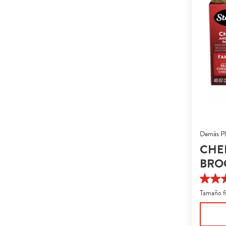
Demás Pl
CHE
BRO
4.0
de
Tamaño f
5
estrella
267