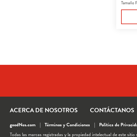
de
Tamaño F
5
estrella
222
reseña
ACERCA DE NOSOTROS
CONTÁCTANOS
goodNes.com
Términos y Condiciones
Política de Privacid
Todas las marcas registradas y la propiedad intelectual de este sit