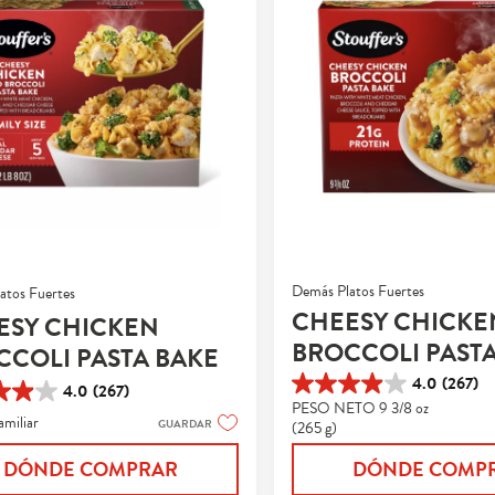
Demás Platos Fuertes
atos Fuertes
CHEESY CHICKE
ESY CHICKEN
BROCCOLI PAST
CCOLI PASTA BAKE
4.0
(267)
4.0
(267)
4.0
PESO NETO 9 3/8 oz
de
amiliar
GUARDAR
(265 g)
5
estrellas.
s.
DÓNDE COMPRAR
DÓNDE COMP
267
reseñas