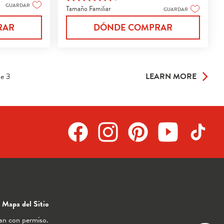
4.5
GUARDAR
Tamaño Familiar
de
GUARDAR
5
RAR
DÓNDE COMPRAR
estrellas.
275
reseñas
e
3
LEARN MORE
Mapa del Sitio
san con permiso.