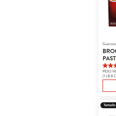
Guarnici
BRO
PAST
4.7
PESO N
de
(1 LB 8 
5
estrella
1872
reseña
Tamaño 