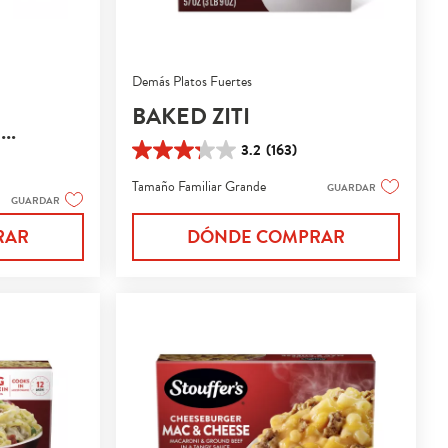
Demás Platos Fuertes
BAKED ZITI
H
3.2
(163)
E
3.2
de
Tamaño Familiar Grande
GUARDAR
5
GUARDAR
estrellas.
163
DÓNDE COMPRAR
RAR
reseñas