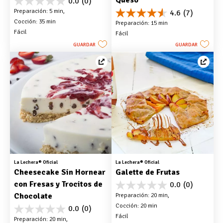
Queso
0.0
(0)
0.0
Preparación: 5 min, 
4.6
(7)
de
4.6
Cocción: 35 min
5
Preparación: 15 min
de
estrellas.
Fácil
Fácil
5
estrellas.
GUARDAR
GUARDAR
7
reseñas
La Lechera® Oficial
La Lechera® Oficial
Cheesecake Sin Hornear 
Galette de Frutas
con Fresas y Trocitos de 
0.0
(0)
0.0
Chocolate
Preparación: 20 min, 
de
Cocción: 20 min
5
0.0
(0)
0.0
estrellas.
Fácil
Preparación: 20 min, 
de