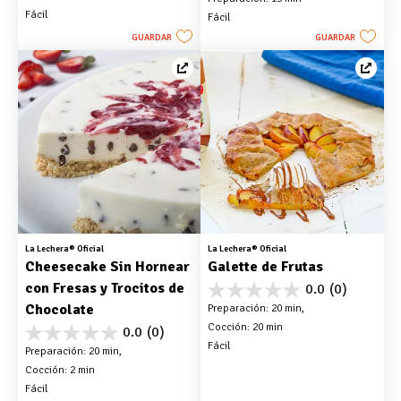
de
estrellas.
Fácil
Fácil
5
estrellas.
GUARDAR
GUARDAR
7
reseñas
La Lechera® Oficial
La Lechera® Oficial
Cheesecake Sin Hornear 
Galette de Frutas
con Fresas y Trocitos de 
0.0
(0)
0.0
Chocolate
Preparación: 20 min, 
de
Cocción: 20 min
5
0.0
(0)
0.0
estrellas.
Fácil
Preparación: 20 min, 
de
Cocción: 2 min
5
estrellas.
Fácil