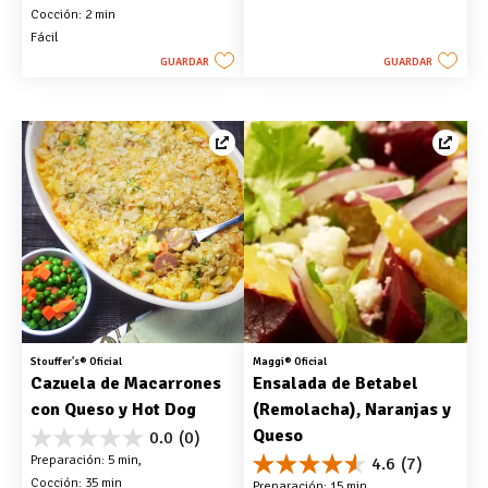
Cocción: 2 min
5
estrellas.
Fácil
GUARDAR
GUARDAR
Stouffer's® Oficial
Maggi® Oficial
Cazuela de Macarrones 
Ensalada de Betabel 
con Queso y Hot Dog
(Remolacha), Naranjas y 
Queso
0.0
(0)
0.0
Preparación: 5 min, 
4.6
(7)
de
4.6
Cocción: 35 min
5
Preparación: 15 min