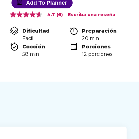
Add To Planner
4.7
(6)
Escriba una reseña
4.7
de
5
Dificultad
Preparación 
estrellas,
valor
Fácil
20 min
medio
Cocción 
Porciones
de
valoración.
58 min
12 porciones
Read
6
Reviews.
Enlace
en
la
misma
página.