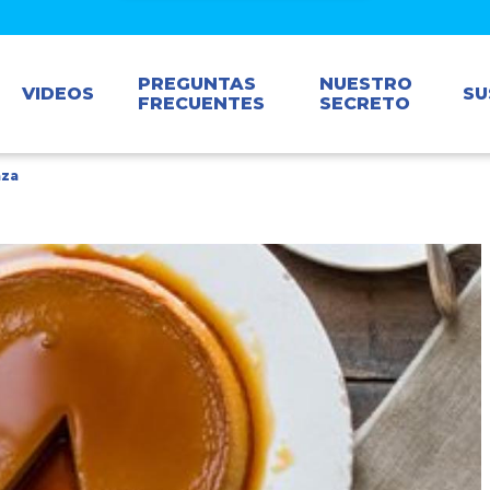
PREGUNTAS
NUESTRO
VIDEOS
SU
FRECUENTES
SECRETO
aza