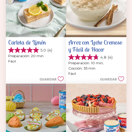
Carlota de Limón
Arroz con Leche Cremoso 
y Fácil de Hacer
5.0
(4)
5.0
Preparación: 20 min
4.8
(4)
de
4.8
Fácil
5
Preparación: 10 min, 
de
estrellas.
Cocción: 35 min
5
4
Fácil
estrellas.
reseñas
GUARDAR
GUARDAR
4
reseñas