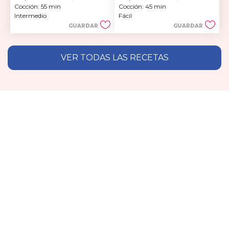
de
de
Cocción: 55 min
Cocción: 45 min
5
5
Intermedio
Fácil
estrellas.
estrellas.
GUARDAR
GUARDAR
VER TODAS LAS RECETAS