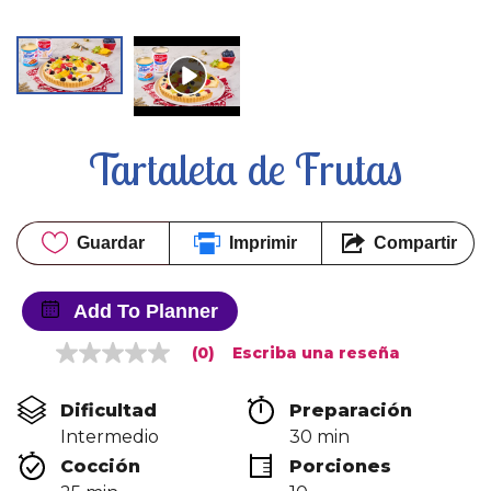
Tartaleta de Frutas
Guardar
Imprimir
Compartir
Add To Planner
(0)
Escriba una reseña
Sin
puntuación
Enlace
Dificultad
Preparación 
en
la
Intermedio
30 min
misma
Cocción 
Porciones
página.