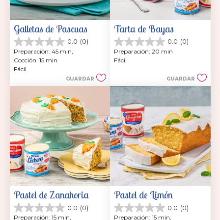
Galletas de Pascuas
Tarta de Bayas
0.0
(0)
0.0
(0)
0.0
0.0
Preparación: 45 min, 
Preparación: 20 min
de
de
Cocción: 15 min
Fácil
5
5
Fácil
estrellas.
estrellas.
GUARDAR
GUARDAR
Pastel de Zanahoria
Pastel de Limón
0.0
(0)
0.0
(0)
0.0
0.0
Preparación: 15 min, 
Preparación: 15 min, 