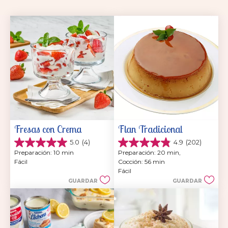
Fresas con Crema
Flan Tradicional
5.0
(4)
4.9
(202)
5.0
4.9
Preparación: 10 min
Preparación: 20 min, 
de
de
Fácil
Cocción: 56 min
5
5
Fácil
estrellas.
estrellas.
GUARDAR
GUARDAR
4
202
reseñas
reseñas