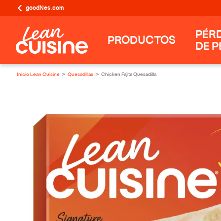
goodNes.com
PÉR
PRODUCTOS
DE P
Inicio Lean Cuisine
Quesadillas
Chicken Fajita Quesadilla