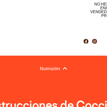
NO HE
EN
VENDED
PR
Nutrición
strucciones de Cocc