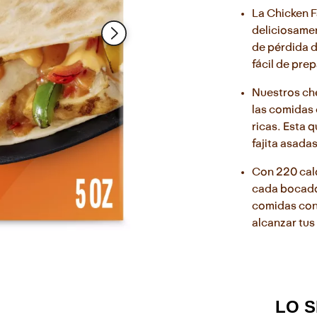
Read
La Chicken F
14
deliciosamen
Reviews.
Enlace
de pérdida d
en
fácil de pre
la
misma
página.
Nuestros che
las comidas 
ricas. Esta q
fajita asada
Con 220 calo
cada bocado
comidas cong
alcanzar tus
LO 