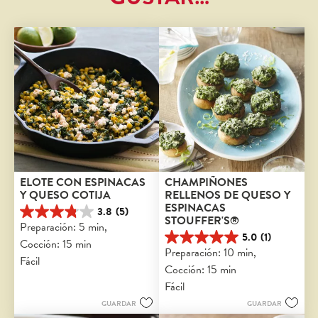
ELOTE CON ESPINACAS 
CHAMPIÑONES 
Y QUESO COTIJA
RELLENOS DE QUESO Y 
ESPINACAS 
3.8
(5)
3.8
STOUFFER'S®
Preparación: 5 min, 
de
5.0
(1)
Cocción: 15 min
5
5.0
Preparación: 10 min, 
estrellas.
de
Fácil
Cocción: 15 min
5
5
reseñas
estrellas.
Fácil
1
GUARDAR
GUARDAR
reseña