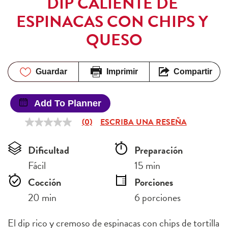
DIP CALIENTE DE 
ESPINACAS CON CHIPS Y 
QUESO
Guardar
Imprimir
Compartir
Add To Planner
(0)
ESCRIBA UNA RESEÑA
Sin
puntuación
Enlace
Dificultad
Preparación 
en
la
Fácil
15 min
misma
página.
Cocción 
Porciones
20 min
6 porciones
El dip rico y cremoso de espinacas con chips de tortilla