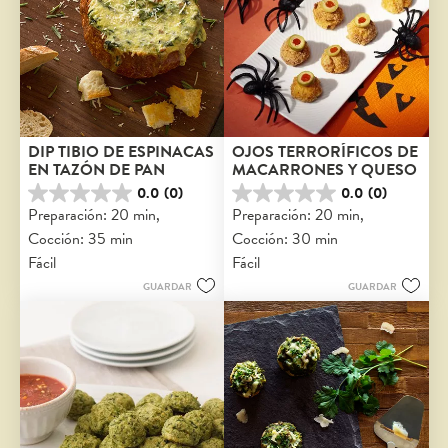
DIP TIBIO DE ESPINACAS 
OJOS TERRORÍFICOS DE 
EN TAZÓN DE PAN
MACARRONES Y QUESO
0.0
(0)
0.0
(0)
0.0
0.0
Preparación: 20 min, 
Preparación: 20 min, 
de
de
Cocción: 35 min
Cocción: 30 min
5
5
estrellas.
estrellas.
Fácil
Fácil
GUARDAR
GUARDAR