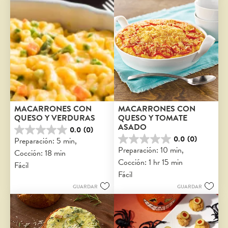
MACARRONES CON 
MACARRONES CON 
QUESO Y VERDURAS
QUESO Y TOMATE 
ASADO
0.0
(0)
0.0
0.0
(0)
Preparación: 5 min, 
de
0.0
Preparación: 10 min, 
Cocción: 18 min
5
de
Cocción: 1 hr 15 min
estrellas.
5
Fácil
estrellas.
Fácil
GUARDAR
GUARDAR