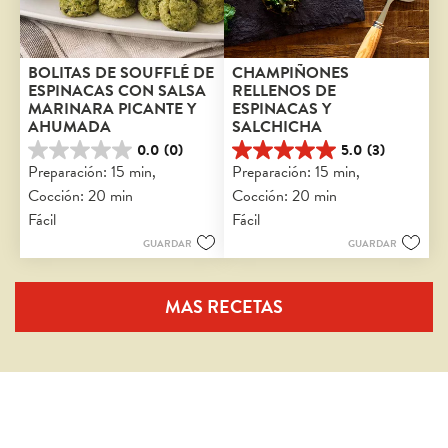
BOLITAS DE SOUFFLÉ DE 
CHAMPIÑONES 
ESPINACAS CON SALSA 
RELLENOS DE 
MARINARA PICANTE Y 
ESPINACAS Y 
AHUMADA
SALCHICHA
0.0
(0)
5.0
(3)
0.0
5.0
Preparación: 15 min, 
Preparación: 15 min, 
de
de
Cocción: 20 min
Cocción: 20 min
5
5
estrellas.
estrellas.
Fácil
Fácil
3
GUARDAR
GUARDAR
reseñas
MAS RECETAS