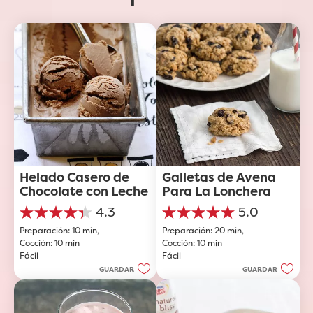
Helado Casero de 
Galletas de Avena 
Chocolate con Leche
Para La Lonchera
4.3
5.0
4.3
5.0
Preparación: 10 min, 
Preparación: 20 min, 
de
de
Cocción: 10 min
Cocción: 10 min
5
5
Fácil
Fácil
estrellas.
estrellas.
3
2
GUARDAR
GUARDAR
reseñas
reseñas