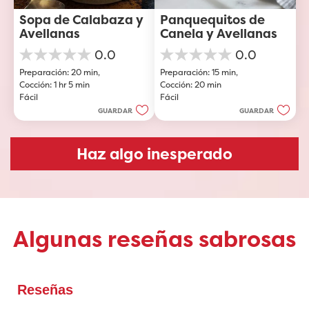
Sopa de Calabaza y 
Panquequitos de 
Avellanas
Canela y Avellanas
0.0
0.0
0.0
0.0
Preparación: 20 min, 
Preparación: 15 min, 
de
de
Cocción: 1 hr 5 min
Cocción: 20 min
5
5
Fácil
Fácil
estrellas.
estrellas.
GUARDAR
GUARDAR
Haz algo inesperado
Algunas reseñas sabrosas