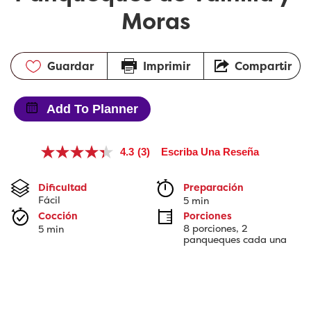
Moras
Guardar
Imprimir
Compartir
Add To Planner
4.3
(3)
Escriba Una Reseña
Lea
3
reseñas.
Dificultad
Preparación 
Enlace
Fácil
5 min
en
la
Cocción 
Porciones
misma
8 porciones, 2 
5 min
página.
panqueques cada una