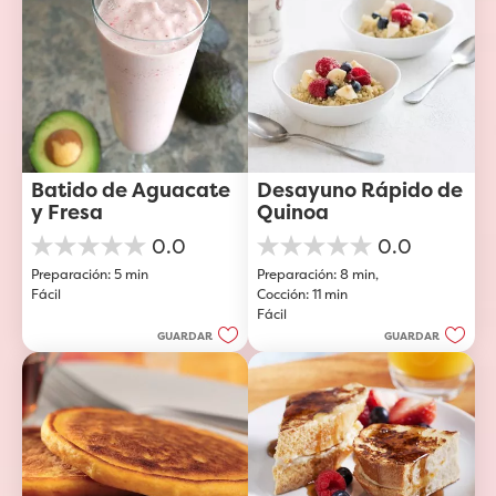
Batido de Aguacate 
Desayuno Rápido de 
y Fresa
Quinoa
0.0
0.0
0.0
0.0
Preparación: 5 min
Preparación: 8 min, 
de
de
Fácil
Cocción: 11 min
5
5
Fácil
estrellas.
estrellas.
GUARDAR
GUARDAR