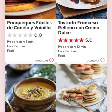
Panqueques Fáciles 
Tostada Francesa 
de Canela y Vainilla
Rellena con Crema 
Dulce
0.0
0.0
5.0
Preparación: 5 min, 
de
5.0
Cocción: 5 min
5
Preparación: 10 min, 
de
Fácil
estrellas.
Cocción: 7 min
5
Fácil
estrellas.
1
GUARDAR
GUARDAR
reseña