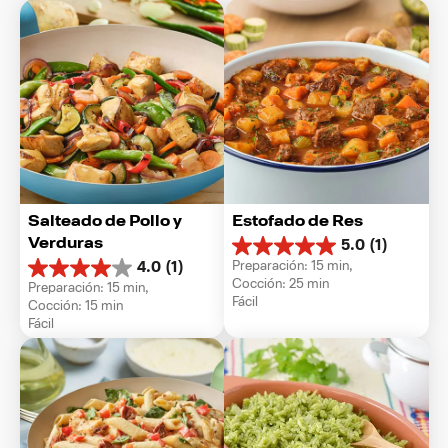
Salteado de Pollo y 
Estofado de Res
Verduras
5.0
(1)
5.0
Preparación: 15 min, 
4.0
(1)
de
4.0
Cocción: 25 min
Preparación: 15 min, 
5
de
Fácil
Cocción: 15 min
estrellas.
5
Fácil
1
estrellas.
reseña
1
reseña