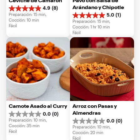
Ceviche de Camarón
Pavo con Salsa de 
Arándano y Chipotle
4.9
(8)
4.9
Preparación: 15 min, 
5.0
(1)
de
5.0
Cocción: 10 min
Preparación: 15 min, 
5
de
Fácil
Cocción: 1 hr 10 min
estrellas.
5
Fácil
8
estrellas.
reseñas
1
reseña
Camote Asado al Curry
Arroz con Pasas y 
Almendras
0.0
(0)
0.0
Preparación: 10 min, 
0.0
(0)
de
0.0
Cocción: 35 min
Preparación: 10 min, 
5
de
Fácil
Cocción: 20 min
estrellas.
5
Fácil