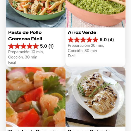
Pasta de Pollo 
Arroz Verde
Cremosa Fácil
5.0
(4)
5.0
Preparación: 20 min, 
5.0
(1)
de
5.0
Cocción: 30 min
Preparación: 10 min, 
5
de
Fácil
Cocción: 30 min
estrellas.
5
Fácil
4
estrellas.
reseñas
1
reseña