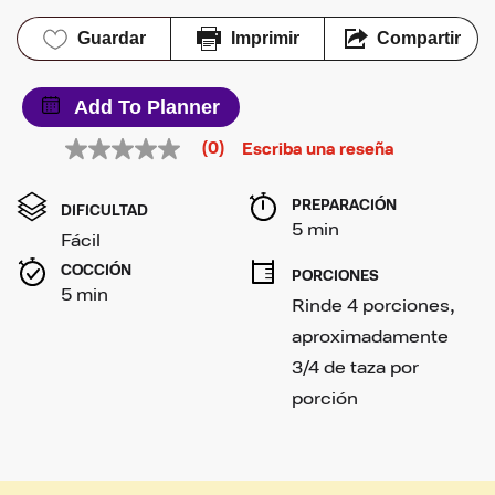
Guardar
Imprimir
Compartir
Add To Planner
(0)
Escriba una reseña
Sin
puntuación
Enlace
PREPARACIÓN 
en
DIFICULTAD
la
5 min
Fácil
misma
página.
COCCIÓN 
PORCIONES
5 min
Rinde 4 porciones, 
aproximadamente 
3/4 de taza por 
porción