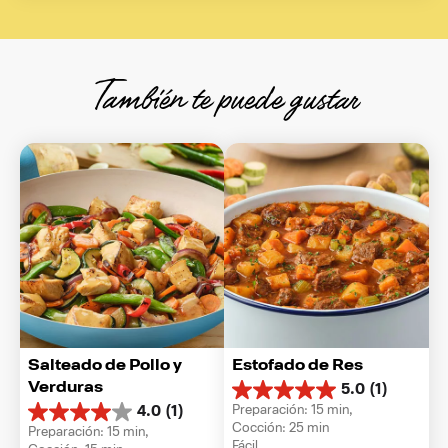
También te puede gustar
Salteado de Pollo y 
Estofado de Res
Verduras
5.0
(1)
5.0
Preparación: 15 min, 
4.0
(1)
de
4.0
Cocción: 25 min
Preparación: 15 min, 
5
de
Fácil