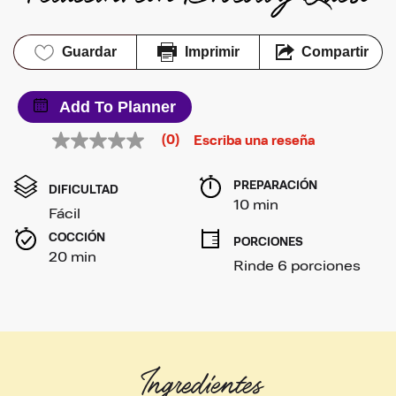
Guardar
Imprimir
Compartir
Add To Planner
(0)
Escriba una reseña
Sin
puntuación
Enlace
PREPARACIÓN 
en
DIFICULTAD
la
10 min
Fácil
misma
página.
COCCIÓN 
PORCIONES
20 min
Rinde 6 porciones
Ingredientes