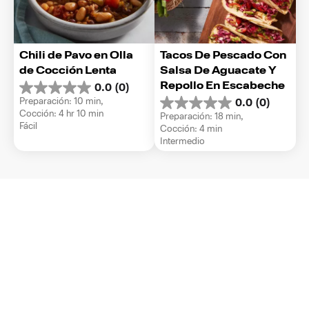
Chili de Pavo en Olla 
Tacos De Pescado Con 
de Cocción Lenta
Salsa De Aguacate Y 
Repollo En Escabeche
0.0
(0)
0.0
Preparación: 10 min, 
0.0
(0)
de
0.0
Cocción: 4 hr 10 min
Preparación: 18 min, 
5
de
Fácil
Cocción: 4 min
estrellas.
5
Intermedio
estrellas.