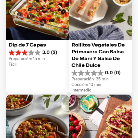
Dip de 7 Capas
Rollitos Vegetales De 
Primavera Con Salsa 
3.0
(2)
3.0
De Maní Y Salsa De 
Preparación: 15 min
de
Fácil
Chile Dulce
5
estrellas.
0.0
(0)
0.0
2
Preparación: 35 min, 
de
reseñas
Cocción: 10 min
5
Intermedio
estrellas.