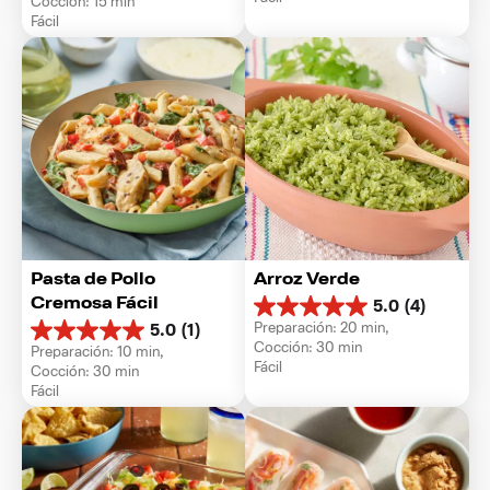
Cocción: 15 min
estrellas.
5
Fácil
1
estrellas.
reseña
1
reseña
Pasta de Pollo 
Arroz Verde
Cremosa Fácil
5.0
(4)
5.0
Preparación: 20 min, 
5.0
(1)
de
5.0
Cocción: 30 min
Preparación: 10 min, 
5
de
Fácil
Cocción: 30 min
estrellas.
5
Fácil
4
estrellas.
reseñas
1
reseña