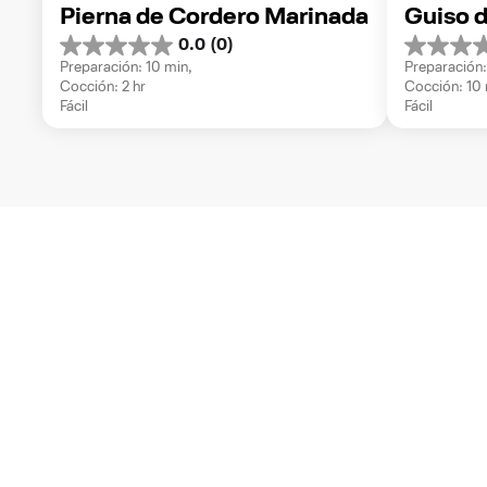
Pierna de Cordero Marinada
Guiso 
0.0
(0)
0.0
0.0
Preparación: 10 min, 
Preparación:
de
de
Cocción: 2 hr
Cocción: 10
5
5
Fácil
Fácil
estrellas.
estrellas.