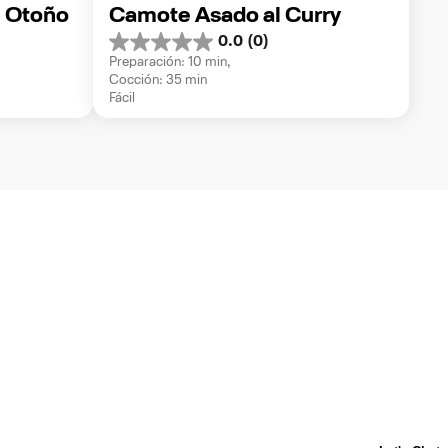
e Otoño
Camote Asado al Curry
0.0
(0)
0.0
Preparación: 10 min, 
de
Cocción: 35 min
5
Fácil
estrellas.