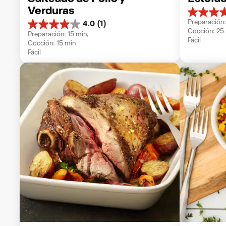
Verduras
5.0
Preparación:
4.0
(1)
de
4.0
Cocción: 25
5
Preparación: 15 min, 
de
Fácil
estrellas.
Cocción: 15 min
5
1
Fácil
estrellas.
reseña
1
reseña