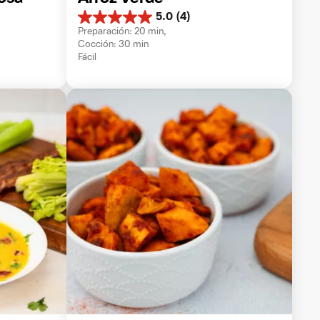
5.0
(4)
5.0
Preparación: 20 min, 
de
Cocción: 30 min
5
Fácil
estrellas.
4
reseñas