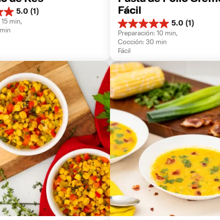
Fácil
5.0
(1)
 15 min, 
5.0
(1)
5.0
 min
Preparación: 10 min, 
de
Cocción: 30 min
5
Fácil
estrellas.
1
reseña