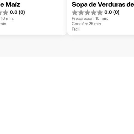
de Maíz
Sopa de Verduras d
0.0
(0)
0.0
(0)
0.0
 10 min, 
Preparación: 10 min, 
de
 min
Cocción: 25 min
5
Fácil
estrellas.