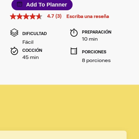
Add To Planner
4.7
(3)
Escriba una reseña
4.7
de
5
PREPARACIÓN 
estrellas,
DIFICULTAD
valor
10 min
Fácil
medio
de
COCCIÓN 
PORCIONES
valoración.
45 min
Read
8 porciones
3
Reviews.
Enlace
en
la
misma
página.