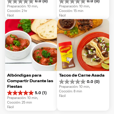
0.0
(0)
0.0
(0)
0.0
0.0
Preparación: 10 min, 
Preparación: 10 min, 
de
de
Cocción: 2 hr
Cocción: 15 min
5
5
Fácil
Fácil
estrellas.
estrellas.
Albóndigas para 
Tacos de Carne Asada
Compartir Durante las 
0.0
(0)
0.0
Fiestas
Preparación: 10 min, 
de
Cocción: 8 min
5.0
(1)
5
5.0
Fácil
estrellas.
Preparación: 10 min, 
de
Cocción: 25 min
5
Fácil
estrellas.
1