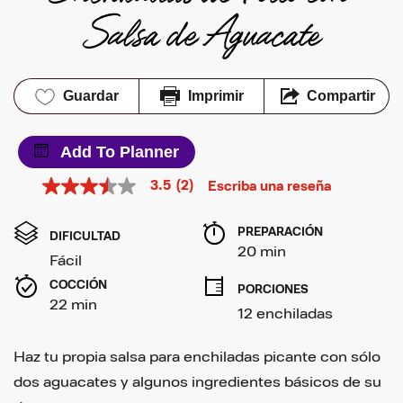
Salsa de Aguacate
Guardar
Imprimir
Compartir
Add To Planner
3.5
(2)
Escriba una reseña
3.5
de
5
PREPARACIÓN 
estrellas,
DIFICULTAD
valor
20 min
Fácil
medio
de
COCCIÓN 
PORCIONES
valoración.
22 min
Read
12 enchiladas
2
Reviews.
Enlace
Haz tu propia salsa para enchiladas picante con sólo
en
la
dos aguacates y algunos ingredientes básicos de su
misma