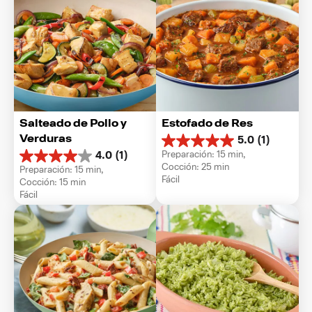
Salteado de Pollo y 
Estofado de Res
Verduras
5.0
(1)
5.0
Preparación: 15 min, 
4.0
(1)
de
4.0
Cocción: 25 min
Preparación: 15 min, 
5
de
Fácil
Cocción: 15 min
estrellas.
5
Fácil
1
estrellas.
reseña
1
reseña