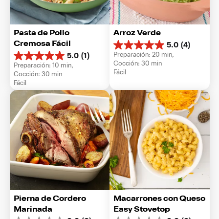
Pasta de Pollo 
Arroz Verde
Cremosa Fácil
5.0
(4)
5.0
Preparación: 20 min, 
5.0
(1)
de
5.0
Cocción: 30 min
Preparación: 10 min, 
5
de
Fácil
Cocción: 30 min
estrellas.
5
Fácil
4
estrellas.
reseñas
1
reseña
Pierna de Cordero 
Macarrones con Queso 
Marinada
Easy Stovetop