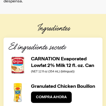
despensa.
página.
Ingredientes
El ingrediente secreto
CARNATION Evaporated
Lowfat 2% Milk 12 fl. oz. Can
(NET 12 fl oz (354 mL) (bilingual))
Granulated Chicken Bouillon
COMPRA AHORA