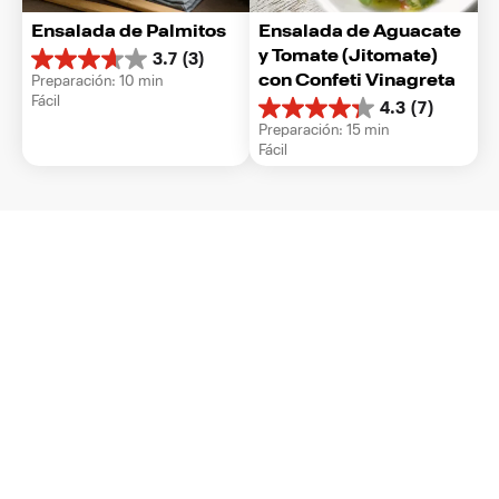
Ensalada de Palmitos
Ensalada de Aguacate 
y Tomate (Jitomate) 
3.7
(3)
3.7
con Confeti Vinagreta
Preparación: 10 min
de
Fácil
5
4.3
(7)
4.3
estrellas.
Preparación: 15 min
de
3
Fácil
5
reseñas
estrellas.
7
reseñas