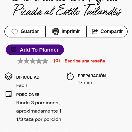
Picada al Estilo Tailandés
Guardar
Imprimir
Compartir
Add To Planner
(0)
Escriba una reseña
Sin
puntuación
Enlace
PREPARACIÓN 
en
DIFICULTAD
la
17 min
Fácil
misma
página.
PORCIONES
Rinde 3 porciones, 
aproximadamente 1 
1/3 taza por porción