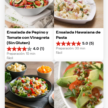
Ensalada de Pepino y 
Ensalada Hawaiana de 
Tomate con Vinagreta 
Pasta
(Sin Gluten)
5.0
(5)
5.0
Preparación: 30 min
4.0
(1)
de
4.0
Fácil
Preparación: 10 min
5
de
Fácil
estrellas.
5
5
estrellas.
reseñas
1
reseña