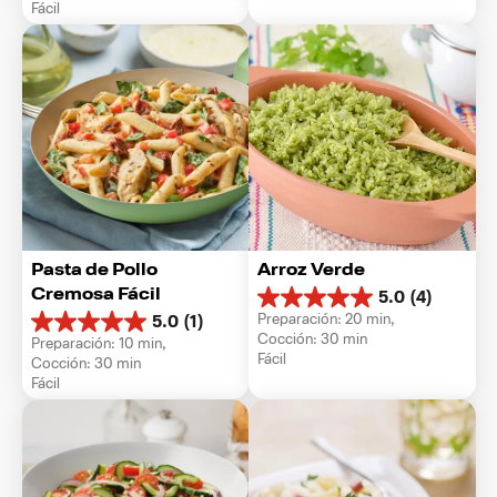
Fácil
1
estrellas.
reseña
1
reseña
Pasta de Pollo 
Arroz Verde
Cremosa Fácil
5.0
(4)
5.0
Preparación: 20 min, 
5.0
(1)
de
5.0
Cocción: 30 min
Preparación: 10 min, 
5
de
Fácil
Cocción: 30 min
estrellas.
5
Fácil
4
estrellas.
reseñas
1
reseña