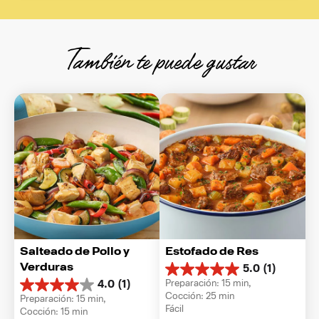
También te puede gustar
Salteado de Pollo y 
Estofado de Res
Verduras
5.0
(1)
5.0
Preparación: 15 min, 
4.0
(1)
de
4.0
Cocción: 25 min
Preparación: 15 min, 
5
de
Fácil
Cocción: 15 min
estrellas.
5